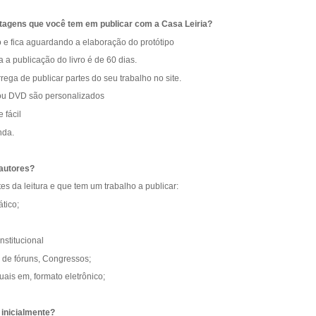
antagens que você tem em publicar com a Casa Leiria?
o e fica aguardando a elaboração do protótipo
a publicação do livro é de 60 dias.
rega de publicar partes do seu trabalho no site.
ou DVD são personalizados
 fácil
nda.
 autores?
s da leitura e que tem um trabalho a publicar:
ático;
stitucional
 de fóruns, Congressos;
ais em, formato eletrônico;
 inicialmente?