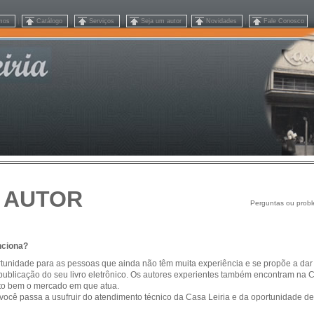
|
|
|
|
|
mos
Catálogo
Serviços
Seja um autor
Novidades
Fale Conosco
 AUTOR
Perguntas ou probl
nciona?
rtunidade para as pessoas que ainda não têm muita experiência e se propõe a dar 
publicação do seu livro eletrônico. Os autores experientes também encontram na 
to bem o mercado em que atua.
você passa a usufruir do atendimento técnico da Casa Leiria e da oportunidade de