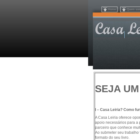
|
Home
Quem so
SEJA UM
I –
Casa Leiria? Como fu
A Casa Leiria oferece opo
apoio necessários para a 
parceiro que conhece mui
Ao submeter seu trabalho 
formato do seu livro.