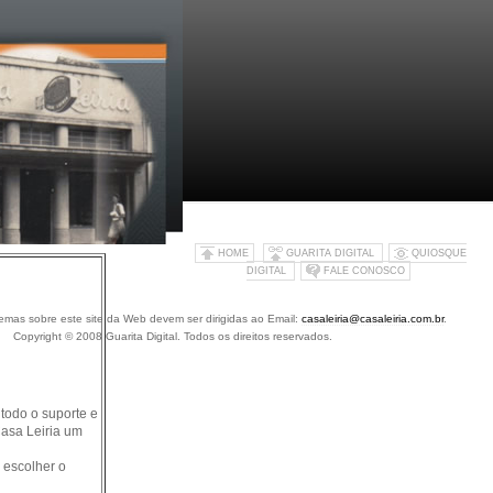
HOME
GUARITA DIGITAL
QUIOSQUE
DIGITAL
FALE CONOSCO
emas sobre este site da Web devem ser dirigidas ao Email:
casaleiria@casaleiria.com.br
.
Copyright © 2008 Guarita Digital. Todos os direitos reservados.
todo o suporte e
Casa Leiria um
 escolher o