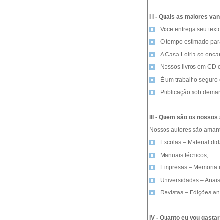
I I - Quais as maiores v
Você entrega seu text
O tempo estimado para 
A Casa Leiria se encar
Nossos livros em CD 
É um trabalho seguro e
Publicação sob dema
III - Quem são os nossos
Nossos autores são amante
Escolas – Material did
Manuais técnicos;
Empresas – Memória in
Universidades – Anais
Revistas – Edições anu
IV - Quanto eu vou gastar